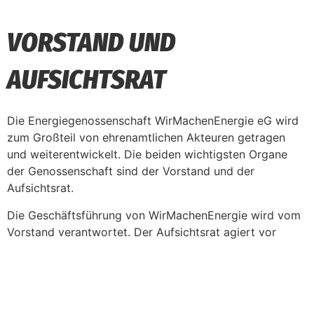
VORSTAND UND
AUFSICHTSRAT
Die Energiegenossenschaft WirMachenEnergie eG wird
zum Großteil von ehrenamtlichen Akteuren getragen
und weiterentwickelt. Die beiden wichtigsten Organe
der Genossenschaft sind der Vorstand und der
Aufsichtsrat.
Die Geschäftsführung von WirMachenEnergie wird vom
Vorstand verantwortet. Der Aufsichtsrat agiert vor
allem als Kontrollorgan und hat beratende Funktion.
Während der Generalversammlung im Mai 2025 wurden
Kristina Wittig, Umweltingenieurin aus Rossau, Christian
Dederer, Software-Projektmanager aus Erlangen und