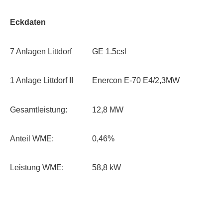
Eckdaten
7 Anlagen Littdorf
GE 1.5csl
1 Anlage Littdorf II
Enercon E-70 E4/2,3MW
Gesamt­leistung:
12,8 MW
Anteil WME:
0,46%
Leistung WME:
58,8 kW